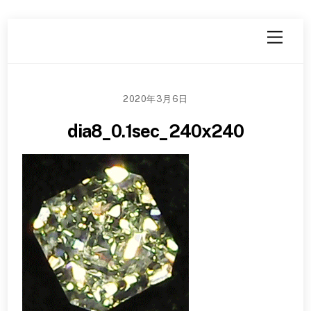
Skip
Menu
to
content
2020年3月6日
dia8_0.1sec_240x240